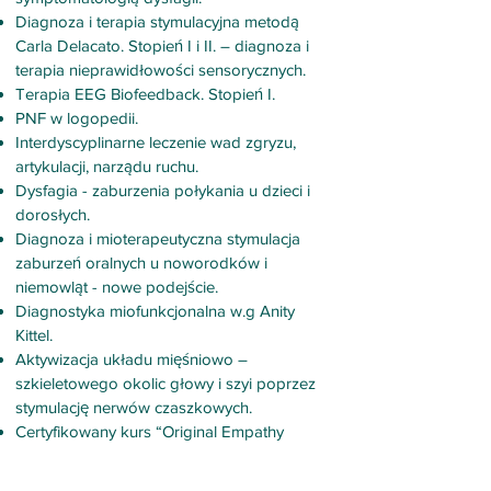
Diagnoza i terapia stymulacyjna metodą
Carla Delacato. Stopień I i II. – diagnoza i
terapia nieprawidłowości sensorycznych.
Terapia EEG Biofeedback. Stopień I.
PNF w logopedii.
Interdyscyplinarne leczenie wad zgryzu,
artykulacji, narządu ruchu.
Dysfagia - zaburzenia połykania u dzieci i
dorosłych.
Diagnoza i mioterapeutyczna stymulacja
zaburzeń oralnych u noworodków i
niemowląt - nowe podejście.
Diagnostyka miofunkcjonalna w.g Anity
Kittel.
Aktywizacja układu mięśniowo –
szkieletowego okolic głowy i szyi poprzez
stymulację nerwów czaszkowych.
Certyfikowany kurs “Original Empathy
Dolls®”.
Diagnoza i terapia jąkania. Stopień I i II.