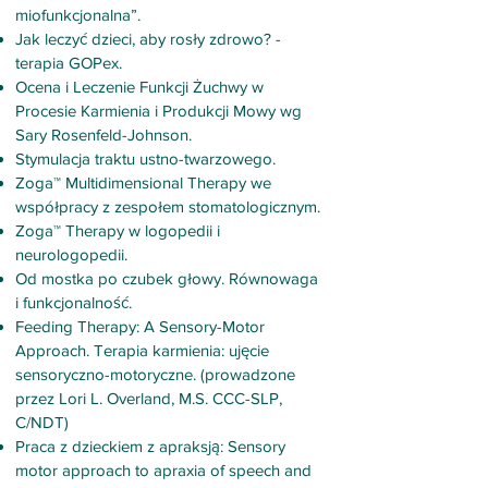
miofunkcjonalna”.
Jak leczyć dzieci, aby rosły zdrowo? -
terapia GOPex.
Ocena i Leczenie Funkcji Żuchwy w
Procesie Karmienia i Produkcji Mowy wg
Sary Rosenfeld-Johnson.
Stymulacja traktu ustno-twarzowego.
Zoga™ Multidimensional Therapy we
współpracy z zespołem stomatologicznym.
Zoga™ Therapy w logopedii i
neurologopedii.
Od mostka po czubek głowy. Równowaga
i funkcjonalność.
Feeding Therapy: A Sensory-Motor
Approach. Terapia karmienia: ujęcie
sensoryczno-motoryczne. (prowadzone
przez Lori L. Overland, M.S. CCC-SLP,
C/NDT)
Praca z dzieckiem z apraksją: Sensory
motor approach to apraxia of speech and