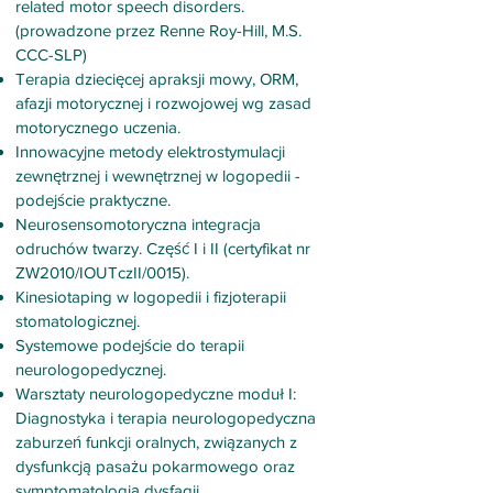
related motor speech disorders.
(prowadzone przez Renne Roy-Hill, M.S.
CCC-SLP)
Terapia dziecięcej apraksji mowy, ORM,
afazji motorycznej i rozwojowej wg zasad
motorycznego uczenia.
Innowacyjne metody elektrostymulacji
zewnętrznej i wewnętrznej w logopedii -
podejście praktyczne.
Neurosensomotoryczna integracja
odruchów twarzy. Część I i II (certyfikat nr
ZW2010/IOUTczII/0015).
Kinesiotaping w logopedii i fizjoterapii
stomatologicznej.
Systemowe podejście do terapii
neurologopedycznej.
Warsztaty neurologopedyczne moduł I:
Diagnostyka i terapia neurologopedyczna
zaburzeń funkcji oralnych, związanych z
dysfunkcją pasażu pokarmowego oraz
symptomatologią dysfagii.